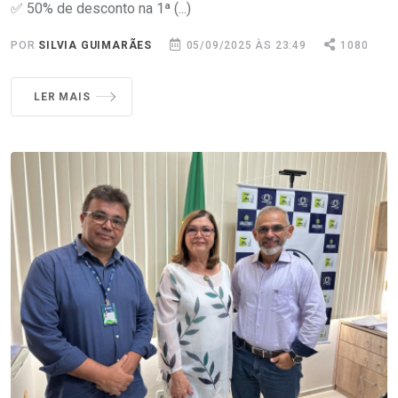
✅ 50% de desconto na 1ª (...)
POR
SILVIA GUIMARÃES
05/09/2025 ÀS 23:49
1080
LER MAIS