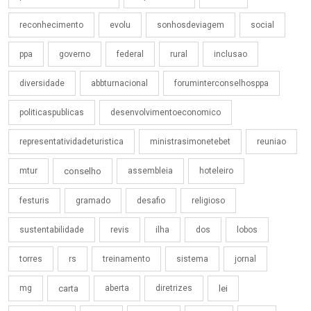
reconhecimento
evolu
sonhosdeviagem
social
ppa
governo
federal
rural
inclusao
diversidade
abbturnacional
foruminterconselhosppa
politicaspublicas
desenvolvimentoeconomico
representatividadeturistica
ministrasimonetebet
reuniao
mtur
conselho
assembleia
hoteleiro
festuris
gramado
desafio
religioso
sustentabilidade
revis
ilha
dos
lobos
torres
rs
treinamento
sistema
jornal
mg
carta
aberta
diretrizes
lei