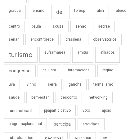
gradua
ensino
foresp
abih
abeoc
de
centro
paula
souza
senac
sebrae
senar
encontrorede
brasileira
observatorios
suframauea
amitur
afiliados
turismo
congresso
paulista
internacional
regiao
uva
vinho
serra
gaucha
termalismo
saude
bem-estar
desconto
networking
turismobrasil
ppaparticipativo
voto
apoio
programaplurianual
participa
aocidada
futuroturistico
nacional
workshop
sp