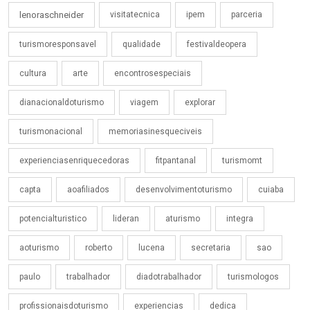
lenoraschneider
visitatecnica
ipem
parceria
turismoresponsavel
qualidade
festivaldeopera
cultura
arte
encontrosespeciais
dianacionaldoturismo
viagem
explorar
turismonacional
memoriasinesqueciveis
experienciasenriquecedoras
fitpantanal
turismomt
capta
aoafiliados
desenvolvimentoturismo
cuiaba
potencialturistico
lideran
aturismo
integra
aoturismo
roberto
lucena
secretaria
sao
paulo
trabalhador
diadotrabalhador
turismologos
profissionaisdoturismo
experiencias
dedica