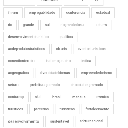
forum
empregabilidade
conferencia
estadual
rio
grande
sul
riograndedosul
seturrs
desenvolvimentoturistico
qualifica
aodeprodutosturisticos
cbturis
eventosturisticos
conectionterroirs
turismogaucho
indica
aogeografica
diversidadebiomas
empreendedorismo
seturrs
prefeituragramado
chocolatesgramado
conturesp
skal
brasil
manaus
eventos
turisticos
parcerias
turisticas
fortalecimento
desenvolvimento
sustentavel
abbturnacional