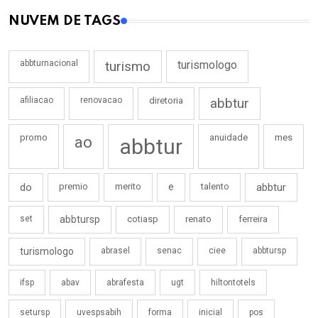
NUVEM DE TAGS
abbturnacional
turismo
turismologo
afiliacao
renovacao
diretoria
abbtur
promo
anuidade
mes
ao
abbtur
do
premio
merito
e
talento
abbtur
set
abbtursp
cotiasp
renato
ferreira
turismologo
abrasel
senac
ciee
abbtursp
ifsp
abav
abrafesta
ugt
hiltontotels
setursp
uvespsabih
forma
inicial
pos