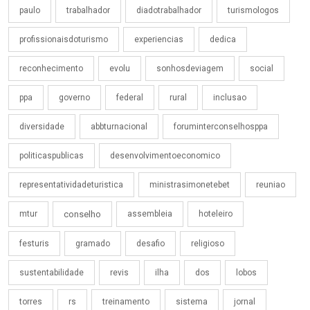
paulo
trabalhador
diadotrabalhador
turismologos
profissionaisdoturismo
experiencias
dedica
reconhecimento
evolu
sonhosdeviagem
social
ppa
governo
federal
rural
inclusao
diversidade
abbturnacional
foruminterconselhosppa
politicaspublicas
desenvolvimentoeconomico
representatividadeturistica
ministrasimonetebet
reuniao
mtur
conselho
assembleia
hoteleiro
festuris
gramado
desafio
religioso
sustentabilidade
revis
ilha
dos
lobos
torres
rs
treinamento
sistema
jornal