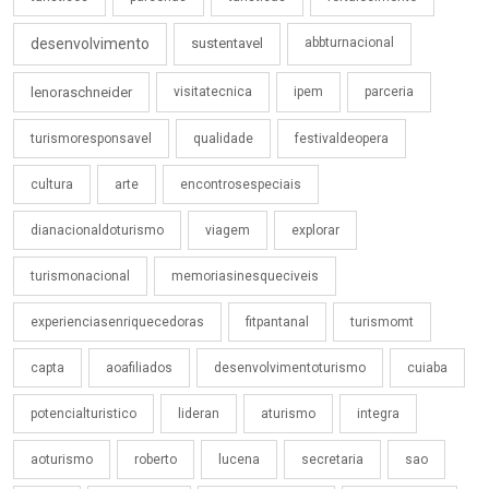
desenvolvimento
sustentavel
abbturnacional
lenoraschneider
visitatecnica
ipem
parceria
turismoresponsavel
qualidade
festivaldeopera
cultura
arte
encontrosespeciais
dianacionaldoturismo
viagem
explorar
turismonacional
memoriasinesqueciveis
experienciasenriquecedoras
fitpantanal
turismomt
capta
aoafiliados
desenvolvimentoturismo
cuiaba
potencialturistico
lideran
aturismo
integra
aoturismo
roberto
lucena
secretaria
sao