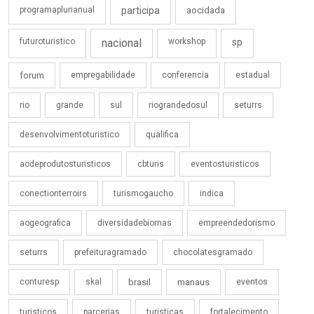
programaplurianual
participa
aocidada
futuroturistico
nacional
workshop
sp
forum
empregabilidade
conferencia
estadual
rio
grande
sul
riograndedosul
seturrs
desenvolvimentoturistico
qualifica
aodeprodutosturisticos
cbturis
eventosturisticos
conectionterroirs
turismogaucho
indica
aogeografica
diversidadebiomas
empreendedorismo
seturrs
prefeituragramado
chocolatesgramado
conturesp
skal
brasil
manaus
eventos
turisticos
parcerias
turisticas
fortalecimento