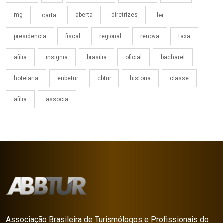
mg
carta
aberta
diretrizes
lei
presidencia
fiscal
regional
renova
taxa
afilia
insignia
brasilia
oficial
bacharel
hotelaria
enbetur
cbtur
historia
classe
afilia
associa
Associação Brasileira de Turismólogos e Profissionais do