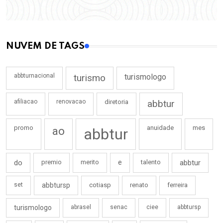
NUVEM DE TAGS
abbturnacional
turismo
turismologo
afiliacao
renovacao
diretoria
abbtur
promo
anuidade
mes
ao
abbtur
do
premio
merito
e
talento
abbtur
set
abbtursp
cotiasp
renato
ferreira
turismologo
abrasel
senac
ciee
abbtursp