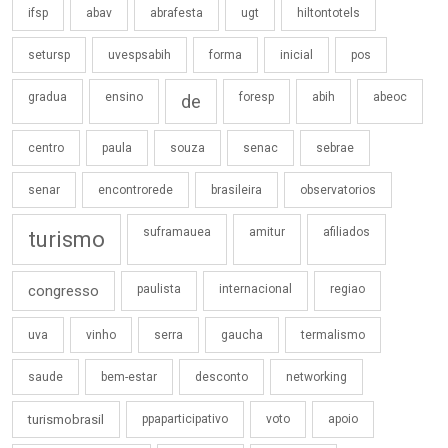
ifsp
abav
abrafesta
ugt
hiltontotels
setursp
uvespsabih
forma
inicial
pos
gradua
ensino
foresp
abih
abeoc
de
centro
paula
souza
senac
sebrae
senar
encontrorede
brasileira
observatorios
suframauea
amitur
afiliados
turismo
congresso
paulista
internacional
regiao
uva
vinho
serra
gaucha
termalismo
saude
bem-estar
desconto
networking
turismobrasil
ppaparticipativo
voto
apoio