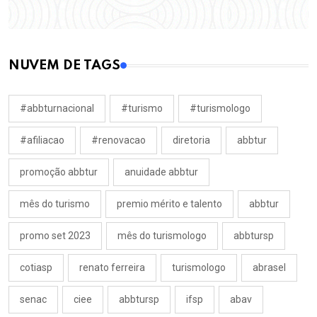
NUVEM DE TAGS
#abbturnacional
#turismo
#turismologo
#afiliacao
#renovacao
diretoria
abbtur
promoção abbtur
anuidade abbtur
mês do turismo
premio mérito e talento
abbtur
promo set 2023
mês do turismologo
abbtursp
cotiasp
renato ferreira
turismologo
abrasel
senac
ciee
abbtursp
ifsp
abav