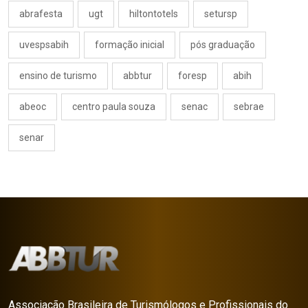
abrafesta
ugt
hiltontotels
setursp
uvespsabih
formação inicial
pós graduação
ensino de turismo
abbtur
foresp
abih
abeoc
centro paula souza
senac
sebrae
senar
Associação Brasileira de Turismólogos e Profissionais do