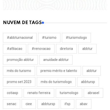
NUVEM DE TAGS
#abbturnacional
#turismo
#turismologo
#afiliacao
#renovacao
diretoria
abbtur
promoção abbtur
anuidade abbtur
mês do turismo
premio mérito e talento
abbtur
promo set 2023
mês do turismologo
abbtursp
cotiasp
renato ferreira
turismologo
abrasel
senac
ciee
abbtursp
ifsp
abav