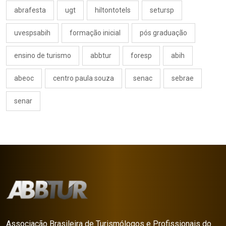
abrafesta
ugt
hiltontotels
setursp
uvespsabih
formação inicial
pós graduação
ensino de turismo
abbtur
foresp
abih
abeoc
centro paula souza
senac
sebrae
senar
Associação Brasileira de Turismólogos e Profissionais do