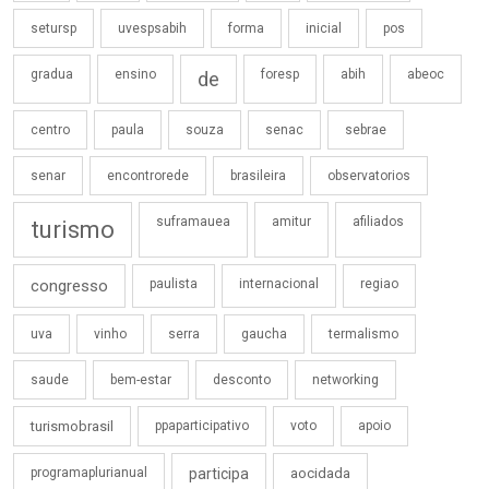
setursp
uvespsabih
forma
inicial
pos
gradua
ensino
foresp
abih
abeoc
de
centro
paula
souza
senac
sebrae
senar
encontrorede
brasileira
observatorios
suframauea
amitur
afiliados
turismo
congresso
paulista
internacional
regiao
uva
vinho
serra
gaucha
termalismo
saude
bem-estar
desconto
networking
turismobrasil
ppaparticipativo
voto
apoio
programaplurianual
participa
aocidada