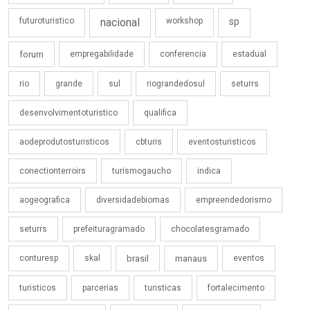
futuroturistico
nacional
workshop
sp
forum
empregabilidade
conferencia
estadual
rio
grande
sul
riograndedosul
seturrs
desenvolvimentoturistico
qualifica
aodeprodutosturisticos
cbturis
eventosturisticos
conectionterroirs
turismogaucho
indica
aogeografica
diversidadebiomas
empreendedorismo
seturrs
prefeituragramado
chocolatesgramado
conturesp
skal
brasil
manaus
eventos
turisticos
parcerias
turisticas
fortalecimento