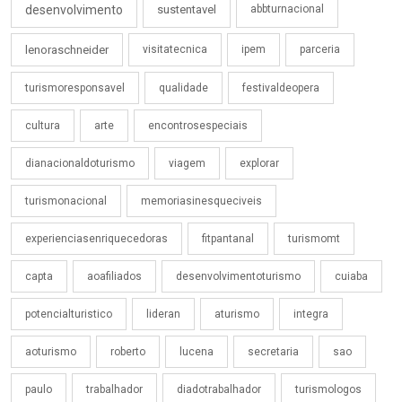
desenvolvimento
sustentavel
abbturnacional
lenoraschneider
visitatecnica
ipem
parceria
turismoresponsavel
qualidade
festivaldeopera
cultura
arte
encontrosespeciais
dianacionaldoturismo
viagem
explorar
turismonacional
memoriasinesqueciveis
experienciasenriquecedoras
fitpantanal
turismomt
capta
aoafiliados
desenvolvimentoturismo
cuiaba
potencialturistico
lideran
aturismo
integra
aoturismo
roberto
lucena
secretaria
sao
paulo
trabalhador
diadotrabalhador
turismologos