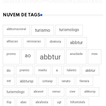
NUVEM DE TAGS
abbturnacional
turismo
turismologo
afiliacao
renovacao
diretoria
abbtur
promo
anuidade
mes
ao
abbtur
do
premio
merito
e
talento
abbtur
set
abbtursp
cotiasp
renato
ferreira
turismologo
abrasel
senac
ciee
abbtursp
ifsp
abav
abrafesta
ugt
hiltontotels