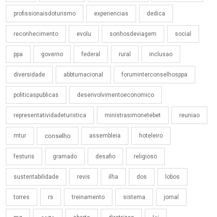
profissionaisdoturismo
experiencias
dedica
reconhecimento
evolu
sonhosdeviagem
social
ppa
governo
federal
rural
inclusao
diversidade
abbturnacional
foruminterconselhosppa
politicaspublicas
desenvolvimentoeconomico
representatividadeturistica
ministrasimonetebet
reuniao
mtur
conselho
assembleia
hoteleiro
festuris
gramado
desafio
religioso
sustentabilidade
revis
ilha
dos
lobos
torres
rs
treinamento
sistema
jornal