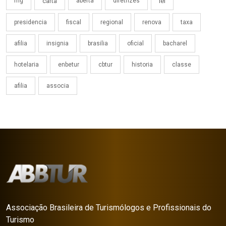
mg
carta
aberta
diretrizes
lei
presidencia
fiscal
regional
renova
taxa
afilia
insignia
brasilia
oficial
bacharel
hotelaria
enbetur
cbtur
historia
classe
afilia
associa
Associação Brasileira de Turismólogos e Profissionais do
Turismo