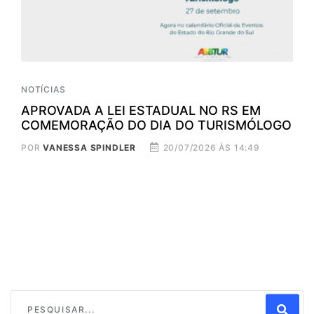
OTÍCIAS
NOTÍCI
PROVADA A LEI ESTADUAL NO RS EM
ABBT
OMEMORAÇÃO DO DIA DO TURISMÓLOGO
recon
OR
VANESSA SPINDLER
20/07/2026 ÀS 14:49
POR
V