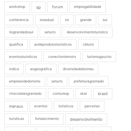
workshop
forum
empregabilidade
sp
conferencia
estadual
rio
grande
sul
riograndedosul
seturrs
desenvolvimentoturistico
qualifica
aodeprodutosturisticos
cbturis
eventosturisticos
conectionterroirs
turismogaucho
indica
aogeografica
diversidadebiomas
empreendedorismo
seturrs
prefeituragramado
chocolatesgramado
conturesp
skal
brasil
manaus
eventos
turisticos
parcerias
turisticas
fortalecimento
desenvolvimento