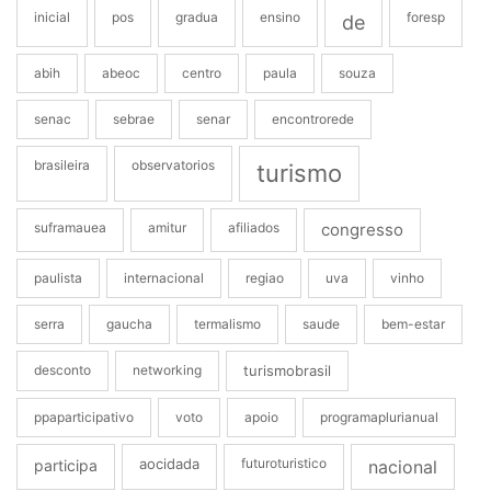
inicial
pos
gradua
ensino
foresp
de
abih
abeoc
centro
paula
souza
senac
sebrae
senar
encontrorede
brasileira
observatorios
turismo
suframauea
amitur
afiliados
congresso
paulista
internacional
regiao
uva
vinho
serra
gaucha
termalismo
saude
bem-estar
desconto
networking
turismobrasil
ppaparticipativo
voto
apoio
programaplurianual
aocidada
futuroturistico
participa
nacional