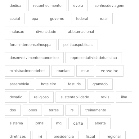
dedica
reconhecimento
evolu
sonhosdeviagem
social
ppa
governo
federal
rural
inclusao
diversidade
abbturnacional
foruminterconselhosppa
politicaspublicas
desenvolvimentoeconomico
representatividadeturistica
ministrasimonetebet
reuniao
mtur
conselho
assembleia
hoteleiro
festuris
gramado
desafio
religioso
sustentabilidade
revis
ilha
dos
lobos
torres
rs
treinamento
sistema
jornal
mg
carta
aberta
diretrizes
lei
presidencia
fiscal
regional