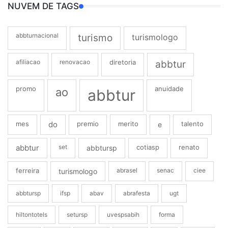
NUVEM DE TAGS
abbturnacional
turismo
turismologo
afiliacao
renovacao
diretoria
abbtur
promo
anuidade
ao
abbtur
mes
do
premio
merito
talento
e
abbtur
set
cotiasp
renato
abbtursp
ferreira
abrasel
senac
ciee
turismologo
abbtursp
ifsp
abav
abrafesta
ugt
hiltontotels
setursp
uvespsabih
forma