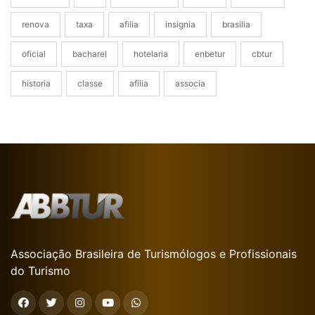
renova
taxa
afilia
insignia
brasilia
oficial
bacharel
hotelaria
enbetur
cbtur
historia
classe
afilia
associa
Associação Brasileira de Turismólogos e Profissionais
do Turismo