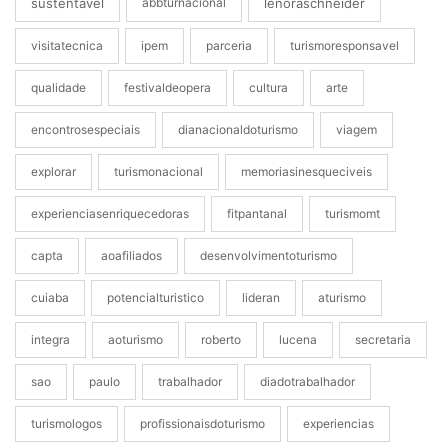
sustentavel
abbturnacional
lenoraschneider
visitatecnica
ipem
parceria
turismoresponsavel
qualidade
festivaldeopera
cultura
arte
encontrosespeciais
dianacionaldoturismo
viagem
explorar
turismonacional
memoriasinesqueciveis
experienciasenriquecedoras
fitpantanal
turismomt
capta
aoafiliados
desenvolvimentoturismo
cuiaba
potencialturistico
lideran
aturismo
integra
aoturismo
roberto
lucena
secretaria
sao
paulo
trabalhador
diadotrabalhador
turismologos
profissionaisdoturismo
experiencias