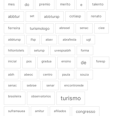
mes
do
premio
merito
talento
e
abbtur
set
cotiasp
renato
abbtursp
ferreira
abrasel
senac
ciee
turismologo
abbtursp
ifsp
abav
abrafesta
ugt
hiltontotels
setursp
uvespsabih
forma
inicial
pos
gradua
ensino
foresp
de
abih
abeoc
centro
paula
souza
senac
sebrae
senar
encontrorede
brasileira
observatorios
turismo
suframauea
amitur
afiliados
congresso