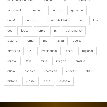
ministrasimonetebet
reuniao
mtur
conselho
assembleia
hoteleiro
festuris
gramado
desafio
religioso
sustentabilidade
revis
ilha
dos
lobos
torres
rs
treinamento
sistema
jornal
mg
carta
aberta
diretrizes
lei
presidencia
fiscal
regional
renova
taxa
afilia
insignia
brasilia
oficial
bacharel
hotelaria
enbetur
cbtur
historia
classe
afilia
associa