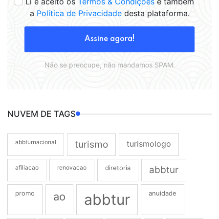
Li e aceito os
Termos & Condições
e também
a
Política de Privacidade
desta plataforma.
Assine agora!
Não se preocupe, não mandamos SPAM.
NUVEM DE TAGS
abbturnacional
turismo
turismologo
afiliacao
renovacao
diretoria
abbtur
promo
anuidade
ao
abbtur