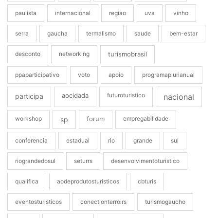
paulista
internacional
regiao
uva
vinho
serra
gaucha
termalismo
saude
bem-estar
desconto
networking
turismobrasil
ppaparticipativo
voto
apoio
programaplurianual
aocidada
futuroturistico
participa
nacional
workshop
forum
empregabilidade
sp
conferencia
estadual
rio
grande
sul
riograndedosul
seturrs
desenvolvimentoturistico
qualifica
aodeprodutosturisticos
cbturis
eventosturisticos
conectionterroirs
turismogaucho