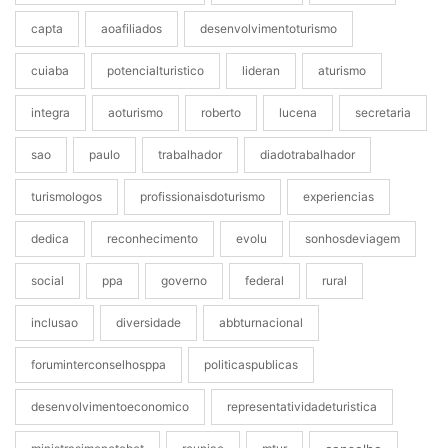
capta
aoafiliados
desenvolvimentoturismo
cuiaba
potencialturistico
lideran
aturismo
integra
aoturismo
roberto
lucena
secretaria
sao
paulo
trabalhador
diadotrabalhador
turismologos
profissionaisdoturismo
experiencias
dedica
reconhecimento
evolu
sonhosdeviagem
social
ppa
governo
federal
rural
inclusao
diversidade
abbturnacional
foruminterconselhosppa
politicaspublicas
desenvolvimentoeconomico
representatividadeturistica