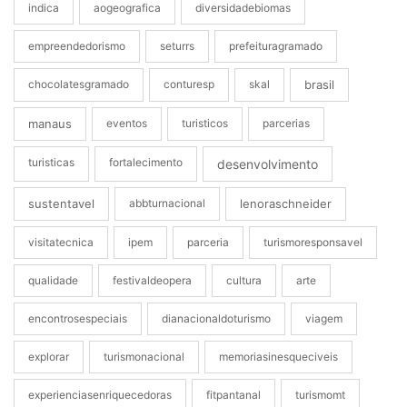
indica
aogeografica
diversidadebiomas
empreendedorismo
seturrs
prefeituragramado
chocolatesgramado
conturesp
skal
brasil
manaus
eventos
turisticos
parcerias
turisticas
fortalecimento
desenvolvimento
sustentavel
abbturnacional
lenoraschneider
visitatecnica
ipem
parceria
turismoresponsavel
qualidade
festivaldeopera
cultura
arte
encontrosespeciais
dianacionaldoturismo
viagem
explorar
turismonacional
memoriasinesqueciveis
experienciasenriquecedoras
fitpantanal
turismomt